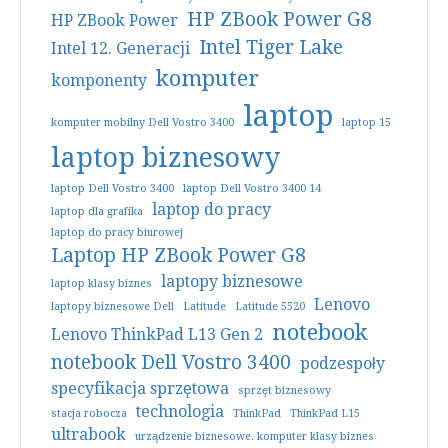
HP ZBook Power G8
HP ZBook Power
Intel Tiger Lake
Intel 12. Generacji
komputer
komponenty
laptop
komputer mobilny Dell Vostro 3400
laptop 15
laptop biznesowy
laptop Dell Vostro 3400
laptop Dell Vostro 3400 14
laptop do pracy
laptop dla grafika
laptop do pracy biurowej
Laptop HP ZBook Power G8
laptopy biznesowe
laptop klasy biznes
Lenovo
laptopy biznesowe Dell
Latitude
Latitude 5520
notebook
Lenovo ThinkPad L13 Gen 2
notebook Dell Vostro 3400
podzespoły
specyfikacja sprzętowa
sprzęt biznesowy
technologia
stacja robocza
ThinkPad
ThinkPad L15
ultrabook
urządzenie biznesowe. komputer klasy biznes