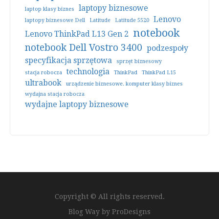
laptopy biznesowe
laptop klasy biznes
Lenovo
laptopy biznesowe Dell
Latitude
Latitude 5520
notebook
Lenovo ThinkPad L13 Gen 2
notebook Dell Vostro 3400
podzespoły
specyfikacja sprzętowa
sprzęt biznesowy
technologia
stacja robocza
ThinkPad
ThinkPad L15
ultrabook
urządzenie biznesowe. komputer klasy biznes
wydajna stacja robocza
wydajne laptopy biznesowe
Copyright © All rights reserved.
Blog Way by
ProDesigns