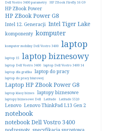
Dell Vostro 3400 parametry
HP ZBook Firefly 16 G9
HP ZBook Power
HP ZBook Power G8
Intel Tiger Lake
Intel 12. Generacji
komputer
komponenty
laptop
komputer mobilny Dell Vostro 3400
laptop biznesowy
laptop 15
laptop Dell Vostro 3400
laptop Dell Vostro 3400 14
laptop do pracy
laptop dla grafika
laptop do pracy biurowej
Laptop HP ZBook Power G8
laptopy biznesowe
laptop klasy biznes
laptopy biznesowe Dell
Latitude
Latitude 5520
Lenovo
Lenovo ThinkPad L13 Gen 2
notebook
notebook Dell Vostro 3400
podzespoły
specyfikacja sprzętowa