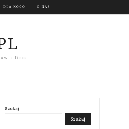
DLA KOGO
O NAS
PL
rów i firm
Szukaj
Szukaj