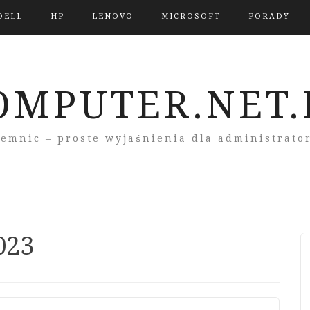
DELL
HP
LENOVO
MICROSOFT
PORADY
OMPUTER.NET.
jemnic – proste wyjaśnienia dla administrato
023