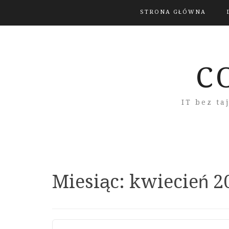
STRONA GŁÓWNA
C
IT bez ta
Miesiąc:
kwiecień 2