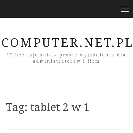
COMPUTER.NET.P
IT bez tajemnic – proste wyjaśnienia dla
administratorów i firm
Tag:
tablet 2 w 1