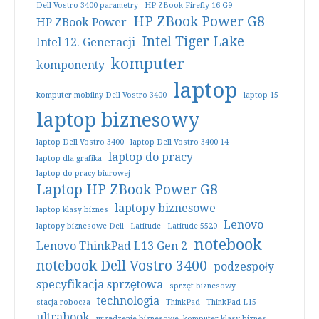
Dell Vostro 3400 parametry
HP ZBook Firefly 16 G9
HP ZBook Power G8
HP ZBook Power
Intel Tiger Lake
Intel 12. Generacji
komputer
komponenty
laptop
komputer mobilny Dell Vostro 3400
laptop 15
laptop biznesowy
laptop Dell Vostro 3400
laptop Dell Vostro 3400 14
laptop do pracy
laptop dla grafika
laptop do pracy biurowej
Laptop HP ZBook Power G8
laptopy biznesowe
laptop klasy biznes
Lenovo
laptopy biznesowe Dell
Latitude
Latitude 5520
notebook
Lenovo ThinkPad L13 Gen 2
notebook Dell Vostro 3400
podzespoły
specyfikacja sprzętowa
sprzęt biznesowy
technologia
stacja robocza
ThinkPad
ThinkPad L15
ultrabook
urządzenie biznesowe. komputer klasy biznes