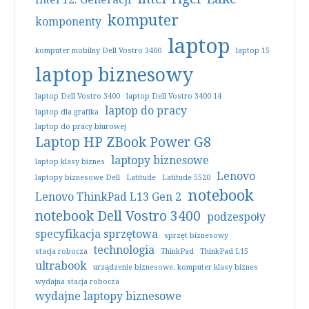
komputer
komponenty
laptop
komputer mobilny Dell Vostro 3400
laptop 15
laptop biznesowy
laptop Dell Vostro 3400
laptop Dell Vostro 3400 14
laptop do pracy
laptop dla grafika
laptop do pracy biurowej
Laptop HP ZBook Power G8
laptopy biznesowe
laptop klasy biznes
Lenovo
laptopy biznesowe Dell
Latitude
Latitude 5520
notebook
Lenovo ThinkPad L13 Gen 2
notebook Dell Vostro 3400
podzespoły
specyfikacja sprzętowa
sprzęt biznesowy
technologia
stacja robocza
ThinkPad
ThinkPad L15
ultrabook
urządzenie biznesowe. komputer klasy biznes
wydajna stacja robocza
wydajne laptopy biznesowe