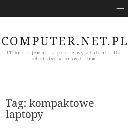
COMPUTER.NET.P
IT bez tajemnic – proste wyjaśnienia dla
administratorów i firm
Tag:
kompaktowe
laptopy