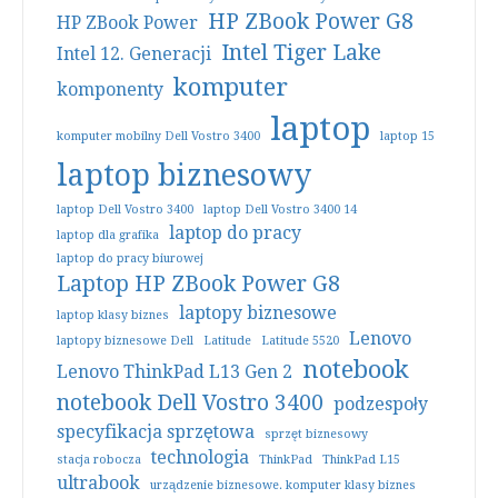
HP ZBook Power G8
HP ZBook Power
Intel Tiger Lake
Intel 12. Generacji
komputer
komponenty
laptop
komputer mobilny Dell Vostro 3400
laptop 15
laptop biznesowy
laptop Dell Vostro 3400
laptop Dell Vostro 3400 14
laptop do pracy
laptop dla grafika
laptop do pracy biurowej
Laptop HP ZBook Power G8
laptopy biznesowe
laptop klasy biznes
Lenovo
laptopy biznesowe Dell
Latitude
Latitude 5520
notebook
Lenovo ThinkPad L13 Gen 2
notebook Dell Vostro 3400
podzespoły
specyfikacja sprzętowa
sprzęt biznesowy
technologia
stacja robocza
ThinkPad
ThinkPad L15
ultrabook
urządzenie biznesowe. komputer klasy biznes